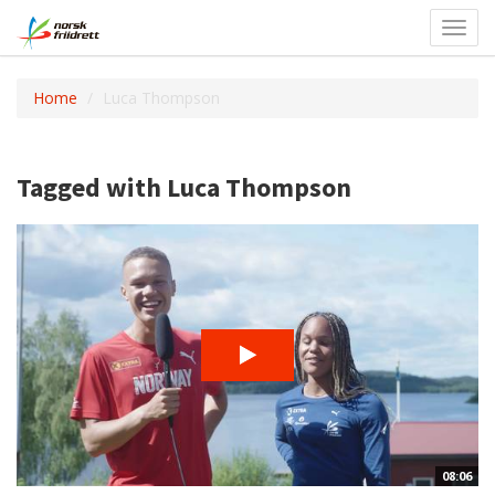
Toggl
navig
Home
Luca Thompson
Tagged with Luca Thompson
08:06